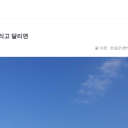
리고 달리면
글·사진 : 조상근 (번