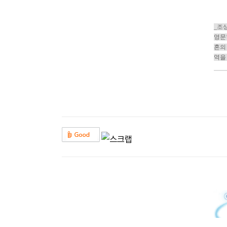
_조
영문
혼의
역을