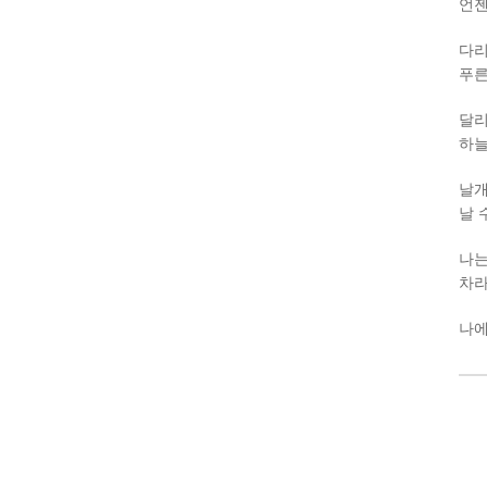
언젠
다리
푸른
달리
하늘
날개
날 
나는
차라
나에