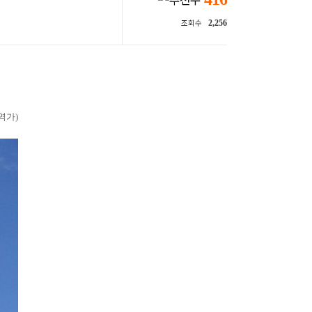
2,256
조회수
역가)