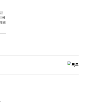
다.
의 영
어 번