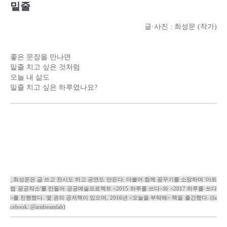
밑줄
글·사진 : 최성문 (작가)
좋은 문장을 만나면
밑줄 치고 싶은 것처럼
오늘 내 삶도
밑줄 치고 싶은 하루였나요?
_최성문은 글 쓰고 전시도 하고 공연도 만든다. 더불어 함께 꿈꾸기를 소망하며 '아트
랩 꿈공작소'를 만들어 공공예술프로젝트 <2015 하루를 쓰다>와 <2017 하루를 쓰다
>를 진행했다. 몇 권의 공저책이 있으며, 2016년 <오늘을 부탁해> 책을 출간했다. (fa
cebook: @artdreamlab)