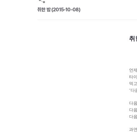
취한 밤 (2015-10-08)
취
언제
타이
먹고
‘다
다음
다음
다음
과연