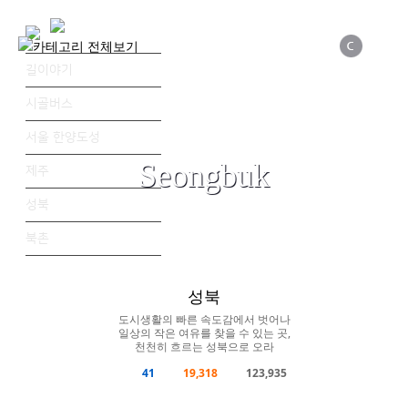
길이야기
시골버스
서울 한양도성
Road Story: Man to read the road
Seongbuk
제주
성북
AUDIO
VIDEO
PHOTO
ESSAY
MAP
PROBONO
북촌
ESSAY
성북
도시생활의 빠른 속도감에서 벗어나
일상의 작은 여유를 찾을 수 있는 곳,
천천히 흐르는 성북으로 오라
41
19,318
123,935