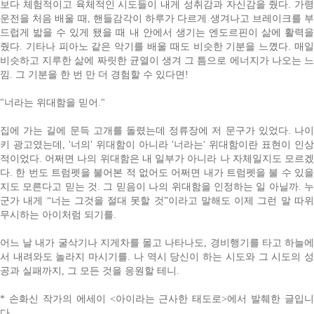
보다 체험적이고 육체적인 시도들이 내게 성취감과 자신감을 줬다. 가령
운전을 처음 배울 때, 핸들감각이 하루가 다르게 생겨나고 브레이크를 부
드럽게 밟을 수 있게 됐을 때 내 안에서 생기는 엔도르핀이 삶에 활력을
줬다. 기타나 피아노 같은 악기를 배울 때도 비슷한 기분을 느꼈다. 매일
비슷하고 지루한 삶에 짜릿한 균열이 생겨 그 틈으로 에너지가 나오는 느
낌. 그 기분을 한 번 만 더 경험할 수 있다면!
"너라는 위대함을 믿어."
집에 가는 길에 문득 고개를 돌렸는데 정류장에 저 문구가 있었다. 나이
키 광고였는데, '너의' 위대함이 아니라 '너라는' 위대함이란 표현이 인상
적이었다. 어쩌면 나의 위대함은 내 일부가 아니라 나 자체일지도 모르겠
다. 한 번도 트럼펫을 불어본 적 없어도 어쩌면 내가 트럼펫을 불 수 있을
지도 모른다고 믿는 것. 그 믿음이 나의 위대함을 인정하는 일 아닐까. 누
군가 내게 “너는 그것을 절대 못할 것”이라고 말해도 이제 그런 말 따위
무시하는 아이처럼 되기를.
어느 날 내가 굴삭기나 지게차를 몰고 나타나도, 경비행기를 타고 하늘에
서 내려와도 놀라지 마시기를. 나 역시 당신이 하는 시도와 그 시도의 성
공과 실패까지, 그 모든 것을 응원할 테니.
* 손화신 작가의 에세이 <아이라는 근사한 태도로>에서 발췌한 글입니
다.