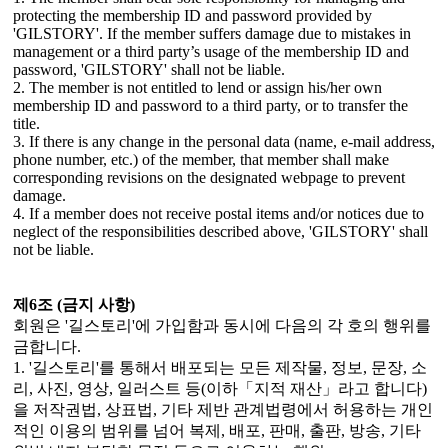
protecting the membership ID and password provided by
'GILSTORY'. If the member suffers damage due to mistakes in
management or a third party’s usage of the membership ID and
password, 'GILSTORY' shall not be liable.
2. The member is not entitled to lend or assign his/her own
membership ID and password to a third party, or to transfer the
title.
3. If there is any change in the personal data (name, e-mail address,
phone number, etc.) of the member, that member shall make
corresponding revisions on the designated webpage to prevent
damage.
4. If a member does not receive postal items and/or notices due to
neglect of the responsibilities described above, 'GILSTORY' shall
not be liable.
제6조 (금지 사항)
회원은 '길스토리'에 가입함과 동시에 다음의 각 호의 행위를
금합니다.
1. '길스토리'를 통해서 배포되는 모든 제작물, 정보, 문장, 소
리, 사진, 영상, 일러스트 등(이하「지적 재산」라고 합니다)
을 저작권법, 상표법, 기타 제반 관계법령에서 허용하는 개인
적인 이용의 범위를 넘어 복제, 배포, 판매, 출판, 방송, 기타