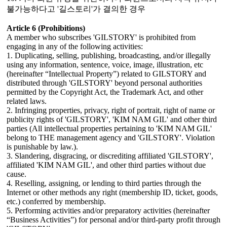
불가능하다고 '길스토리'가 결의한 경우
Article 6 (Prohibitions)
A member who subscribes 'GILSTORY' is prohibited from
engaging in any of the following activities:
1. Duplicating, selling, publishing, broadcasting, and/or illegally
using any information, sentence, voice, image, illustration, etc
(hereinafter “Intellectual Property”) related to GILSTORY and
distributed through 'GILSTORY' beyond personal authorities
permitted by the Copyright Act, the Trademark Act, and other
related laws.
2. Infringing properties, privacy, right of portrait, right of name or
publicity rights of 'GILSTORY', 'KIM NAM GIL' and other third
parties (All intellectual properties pertaining to 'KIM NAM GIL'
belong to THE management agency and 'GILSTORY'. Violation
is punishable by law.).
3. Slandering, disgracing, or discrediting affiliated 'GILSTORY',
affiliated 'KIM NAM GIL', and other third parties without due
cause.
4. Reselling, assigning, or lending to third parties through the
Internet or other methods any right (membership ID, ticket, goods,
etc.) conferred by membership.
5. Performing activities and/or preparatory activities (hereinafter
“Business Activities”) for personal and/or third-party profit through