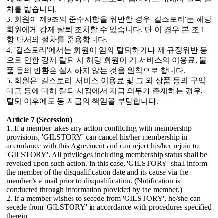
차를 밟습니다.
3. 회원이 제9조의 준수사항을 위반한 경우 '길스토리'는 해당
회원에게 강제 탈퇴 조치할 수 있습니다. 단 이 경우 본 조 1
항 단서의 절차를 준용합니다.
4. '길스토리'에서는 회원이 임의 탈퇴하거나 제 규정위반 등
으로 인한 강제 탈퇴 시 해당 회원이 기 서비스의 이용료, 물
품 등의 반환은 실시하지 않는 것을 원칙으로 합니다.
5. 회원은 '길스토리' 서비스 이용료 및 그 외 상품 등의 구입
대금 등에 대해 탈퇴 시점에서 지급 의무가 존재하는 경우,
탈퇴 이후에도 동 지급의 책임을 부담합니다.
Article 7 (Secession)
1. If a member takes any action conflicting with membership
provisions, 'GILSTORY' can cancel his/her membership in
accordance with this Agreement and can reject his/her rejoin to
'GILSTORY'. All privileges including membership status shall be
revoked upon such action. In this case, 'GILSTORY' shall inform
the member of the disqualification date and its cause via the
member’s e-mail prior to disqualification. (Notification is
conducted through information provided by the member.)
2. If a member wishes to secede from 'GILSTORY', he/she can
secede from 'GILSTORY' in accordance with procedures specified
therein.