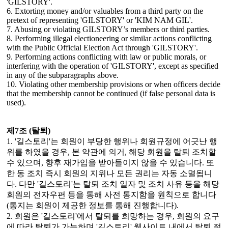
'GILSTORY'.
6. Extorting money and/or valuables from a third party on the
pretext of representing 'GILSTORY' or 'KIM NAM GIL'.
7. Abusing or violating GILSTORY’s members or third parties.
8. Performing illegal electioneering or similar actions conflicting
with the Public Official Election Act through 'GILSTORY'.
9. Performing actions conflicting with law or public morals, or
interfering with the operation of 'GILSTORY', except as specified
in any of the subparagraphs above.
10. Violating other membership provisions or when officers decide
that the membership cannot be continued (if false personal data is
used).
제7조 (탈퇴)
1. '길스토리'는 회원이 부당한 행위나 회원규정에 어긋난 행
위를 하였을 경우, 본 약관에 의거, 해당 회원을 탈퇴 조치할
수 있으며, 향후 재가입을 받아들이지 않을 수 있습니다. 또
한 동 조치 즉시 회원의 지위나 모든 권리는 자동 소멸됩니
다. 다만 '길스토리'는 탈퇴 조치 일자 및 조치 사유 등을 해당
회원의 전자우편 등을 통해 사전 통지함을 원칙으로 합니다
(통지는 회원이 제공한 정보를 통해 진행합니다).
2. 회원은 '길스토리'에서 탈퇴를 희망하는 경우, 회원의 요구
에 따라 탈퇴가 가능하며 '길스토리' 웹사이트 내에서 탈퇴 절