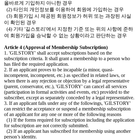
올바르게 기입하지 아니한 경우
(2) 타인의 개인정보를 이용하여 회원에 가입하는 경우
(3) 회원가입 시 제공된 회원정보가 허위 또는 과장된 사실
이 확인된 경우
(4) 기타 '길스토리'에서 지정한 기준 또는 위의 사항에 준하
여 회원가입을 승낙할 수 없는 상황이라고 판단하는 경우
Article 4 (Approval of Membership Subscription)
1. 'GILSTORY' shall accept subscriptions based on the
subscription criteria. It shall grant a membership to a person who
has filed the required application.
2. If an applicant proves to be incapable (a minor, quasi-
incompetent, incompetent, etc.) as specified in related laws, or
when there is any rejection or objection by a legal representative
(parent, conservator, etc.), 'GILSTORY' can cancel all services
(participation in formal activities and events, etc) provided to the
subscriber, except as separately conceded by a legal representative.
3. If an applicant falls under any of the followings, 'GILSTORY'
can restrict the acceptance or suspend a membership subscription
of an applicant for any one or more of the following reasons
(1) If the forms required for subscription including the application
for subscription are not correctly submitted.
(2) If an applicant has subscribed for membership using another
person’s identity.