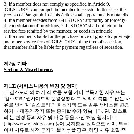
3. If a member does not comply as specified in Article 9,
'GILSTORY' can compel the member to secede. In this case, the
proviso of Paragraph 1 of this Article shall apply mutatis mutandis.
4. If a member secedes from 'GILSTORY' arbitrarily or forcedly
due to violation of provisions, 'GILSTORY' shall not return the
service fees remitted by the member, or goods in principle.
5. If a member is liable for the purchase price of goods by privilege
and other service fees of 'GILSTORY' at the time of secession,
that member shall be liable for payment regardless of secession.
제2장 기타
Section 2. Miscellaneous
제1조 (서비스 내용의 변경 및 정지)
1. '길스토리'의 하기 각 호를 포함 기타 부득이한 사유 또는
'길스토리' 웹사이트의 운영상황과 그 외의 예측할 수 없는 사
유로 인하여 '길스토리'의 회원정책 또는 일부 서비스를 변경
하거나 제공의 정지 또는 중지할 수가 있습니다. 단, '길스토
리'는 변경 등의 사유 및 내용 등을 사전 해당 웹사이트
(http://www.gil-story.com) 상에 공지함을 원칙으로 하며, 부득
이한 사유로 사전 공지가 불가능할 경우, 해당 사유 소멸 즉