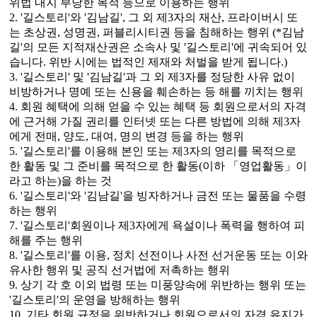
위법 내지 부당한 목적 등으로 이용하는 행위
2. '길스토리'와 '김남길', 그 외 제3자의 재산, 프라이버시 또
는 초상권, 성명권, 퍼블리시티권 등을 침해하는 행위 (*김남
길'의 모든 지적재산권은 소속사 및 '길스토리'에 귀속되어 있
습니다. 위반 시에는 법적인 제재와 처벌을 받게 됩니다.)
3. '길스토리' 및 '김남길'과 그 외 제3자를 정당한 사유 없이
비방하거나 명예 또는 신용을 훼손하는 등 해를 끼치는 행위
4. 회원 혜택에 의해 얻을 수 있는 혜택 등 회원으로서의 자격
에 근거해 가질 권리를 인터넷 또는 다른 방법에 의해 제3자
에게 전매, 양도, 대여, 명의 변경 등을 하는 행위
5. '길스토리'를 이용해 본인 또는 제3자의 영리를 목적으로
한 활동 및 그 준비를 목적으로 한 활동(이하 「영업활동」이
라고 하는)을 하는 것
6. '길스토리'와 '김남길'을 빙자하거나 금전 또는 물품을 수령
하는 행위
7. '길스토리'회원이나 제3자에게 욕설이나 폭력을 행하여 피
해를 주는 행위
8. '길스토리'를 이용, 정치 선전이나 사전 선거운동 또는 이와
유사한 행위 및 공직 선거법에 저촉하는 행위
9. 상기 각 호 이외 법령 또는 미풍양속에 위반하는 행위 또는
'길스토리'의 운영을 방해하는 행위
10. 기타 회원 규정을 위반하거나 회원으로서의 자격 유지가