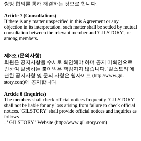
쌍방 협의를 통해 해결하는 것으로 합니다.
Article 7 (Consultations)
If there is any matter unspecified in this Agreement or any
objection in its interpretation, such matter shall be settled by mutual
consultation between the relevant member and 'GILSTORY', or
among members.
제8조 (문의사항)
회원은 공지사항을 수시로 확인해야 하며 공지 미확인으로
인하여 발생하는 불이익은 책임지지 않습니다. '길스토리'에
관한 공지사항 및 문의 사항은 웹사이트 (http://www.gil-
story.com)에 공지합니다.
Article 8 (Inquiries)
The members shall check official notices frequently. 'GILSTORY'
shall not be liable for any loss arising from failure to check official
notices. 'GILSTORY' shall provide official notices and inquiries as
follows.
- ' GILSTORY ' Website (http://www.gil-story.com)