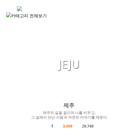
길이야기
시골버스
서울 한양도성
Road Story: Man to read the road
제주
JEJU
성북
북촌
PHOTO ESSAY
MAP
PROBONO
제주
제주의 길을 걸으며 나를 비우고,
그 길에서 만난 사람과 자연의 이야기를 채운다
7
3,459
29,740