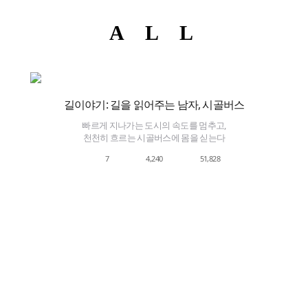
ALL
길이야기: 길을 읽어주는 남자, 시골버스
빠르게 지나가는 도시의 속도를 멈추고,
천천히 흐르는 시골버스에 몸을 싣는다
7
4,240
51,828