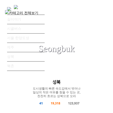
길이야기
시골버스
서울 한양도성
Road Story: Man to read the road
Seongbuk
제주
성북
AUDIO
VIDEO
PHOTO
ESSAY
MAP
PROBONO
북촌
ESSAY
성북
도시생활의 빠른 속도감에서 벗어나
일상의 작은 여유를 찾을 수 있는 곳,
천천히 흐르는 성북으로 오라
41
19,318
123,937