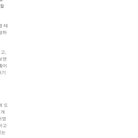
청할
옆 테
청하
고,
보면
상황이
대기
에 도
 개
서였
하고
있는