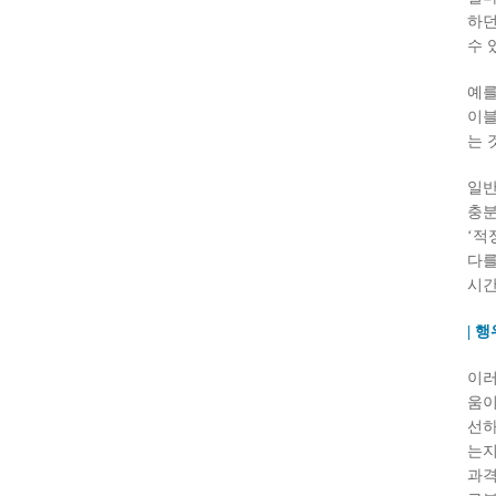
하던
수 
예를
이블
는 
일반
충분
‘적
다를
시간
| 
이러
움이
선하
는지
과격