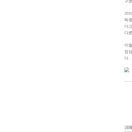
구분
20
짜증
다고
다른
이럴
정당
다.
_신필