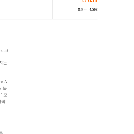
4,508
조회수
irm)
어지는
r A
도 볼
’ 모
전략
를