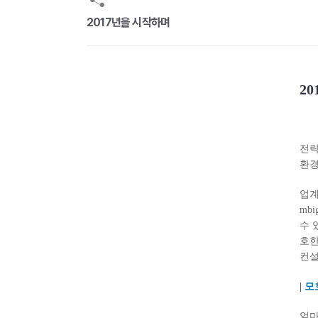
2017년을 시작하며
2
전략
환경
업계
mb
수 
호한
컨설
| 
얼마