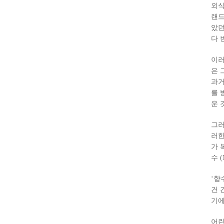
외식
랜드
았던
다 
이러
은 
과거
를 
운 
그러
러한
가 
수 (
‘향
건 
기에
어린