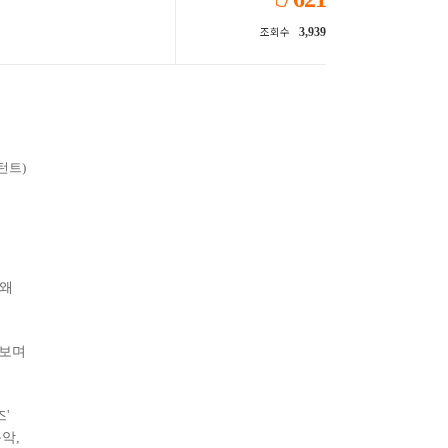
3,939
조회수
턴트)
'왜
려보며
'
악,