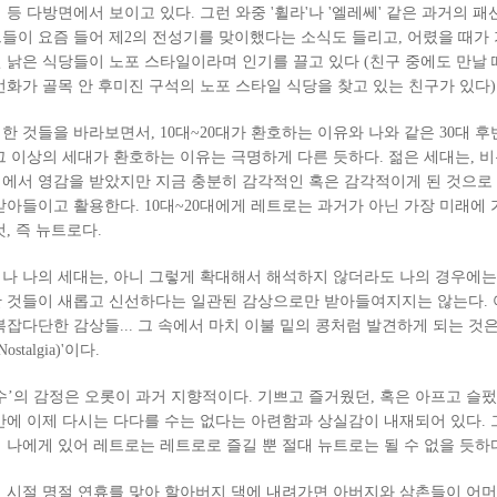
 등 다방면에서 보이고 있다. 그런 와중 '휠라'나 '엘레쎄' 같은 과거의 패
들이 요즘 들어 제2의 전성기를 맞이했다는 소식도 들리고, 어렸을 때가
 낡은 식당들이 노포 스타일이라며 인기를 끌고 있다 (친구 중에도 만날
번화가 골목 안 후미진 구석의 노포 스타일 식당을 찾고 있는 친구가 있다)
한 것들을 바라보면서, 10대~20대가 환호하는 이유와 나와 같은 30대 후
그 이상의 세대가 환호하는 이유는 극명하게 다른 듯하다. 젊은 세대는, 
에서 영감을 받았지만 지금 충분히 감각적인 혹은 감각적이게 된 것으로
받아들이고 활용한다. 10대~20대에게 레트로는 과거가 아닌 가장 미래에 
것, 즉 뉴트로다.
나 나의 세대는, 아니 그렇게 확대해서 해석하지 않더라도 나의 경우에는
 것들이 새롭고 신선하다는 일관된 감상으로만 받아들여지지는 않는다.
복잡다단한 감상들... 그 속에서 마치 이불 밑의 콩처럼 발견하게 되는 것은
Nostalgia)'이다.
수’의 감정은 오롯이 과거 지향적이다. 기쁘고 즐거웠던, 혹은 아프고 슬
간에 이제 다시는 다다를 수는 없다는 아련함과 상실감이 내재되어 있다. 
 나에게 있어 레트로는 레트로로 즐길 뿐 절대 뉴트로는 될 수 없을 듯하
 시절 명절 연휴를 맞아 할아버지 댁에 내려가면 아버지와 삼촌들이 어