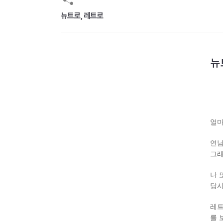
뉴트로, 레트로
뉴
얼마
연남
그래
나 
당시
레트
를 