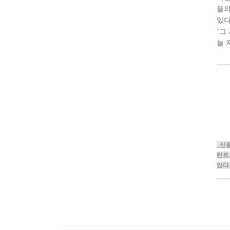
들의
있다
‘그
늘 
_신필
턴트
있다