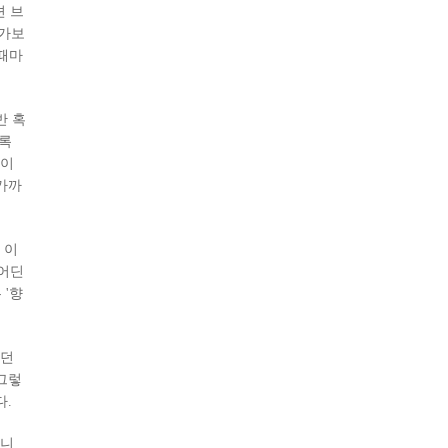
션 브
 가보
 때마
반 혹
비록
 이
가까
 이
 어딘
 '향
펐던
그렇
다.
머니