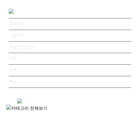
길이야기
시골버스
서울 한양도성
제주
성북
북촌