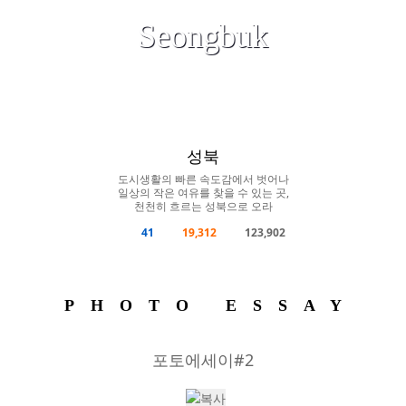
Road Story: Man to read the road
Seongbuk
AUDIO
VIDEO
PHOTO
ESSAY
MAP
PROBONO
ESSAY
성북
도시생활의 빠른 속도감에서 벗어나
일상의 작은 여유를 찾을 수 있는 곳,
천천히 흐르는 성북으로 오라
41
19,312
123,902
PHOTO ESSAY
포토에세이#2