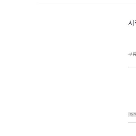
시
부릉
_재