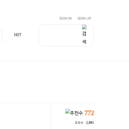
SIGN IN
SIGN UP
HOT
772
2,981
조회수