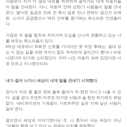
사람보다 차가 더 많은 대로를 씩씩하게 걸어가는 내게 자동차들
이 말을 건네온다. 아니, 자동차 안에 갇힌(?) 사람들이 말을 건네
온다. 열이면 일곱은 오래 전 회사 일로 만나 연락이 끊긴지 오래
된, 소식이 궁금했으나 딱히 안부를 묻기에는 쑥스러운 인연들이
다.
가끔은 두 팔을 힘차게 저어가며 도심을 신나게 관통하고 있는 나
를 세우는 목소리들이 있다.
8차선 대로에서 좌회전 신호를 기다리던 옛 직장 후배는, 절대 걷
는 이 없는 길을 어떤 여자가 참도 씩씩하게 걸어간다 했더니 바로
나였다며 반가워 소리쳤단다. 아마 나도 자동차 속에 있었다면 서
로 모르고 지나쳤으리라.
내가 걸어 나가니 세상이 내게 말을 건네기 시작했다.
걷다가 커피 향 좋은 곳에 불쑥 들어가 차 한잔 마시고 나올 수 있
다. 길을 걷다 우연히 마주친 반가운 사람과 술 한잔 하기에도 부담
없다. 내비게이션의 기계음이 가르쳐주던 길은 이제 낯선 사람이
알려 준다.
걸으면서 세상과 이야기한다는 것. 나 혼자서 사는 세상이 아닌
"더불어 함께 살고 있다’는 관계의 이치를 체득했다.