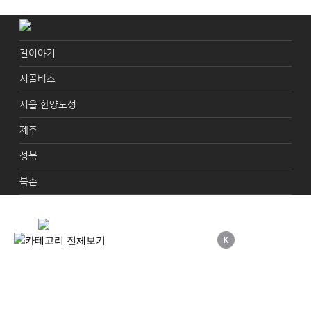
길이야기
시골버스
서울 한양도성
제주
성북
북촌