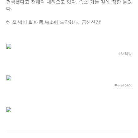
건국했다고 전해져 내려오고 있다. 숙소 가는 길에 잠깐 들렀
다.
해 질 녘이 될 때쯤 숙소에 도착했다. ‘금산산장’
#보리암
#금산산장