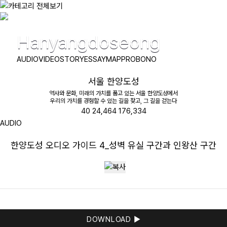
Road Story: Man to read the road
Hanyangdoseong
길이야기
AUDIO
VIDEO
STORY
ESSAY
MAP
PROBONO
시골버스
서울 한양도성
서울 한양도성
역사와 문화, 미래의 가치를 품고 있는 서울 한양도성에서
제주
우리의 가치를 경험할 수 있는 길을 찾고, 그 길을 걷는다
40
24,464
176,334
성북
AUDIO
북촌
한양도성 오디오 가이드 4_성벽 유실 구간과 인왕산 구간
DOWNLOAD ▶