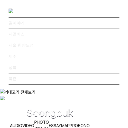
길이야기
시골버스
서울 한양도성
제주
성북
북촌
Road Story: Man to read the road
Seongbuk
PHOTO
AUDIO
VIDEO
ESSAY
MAP
PROBONO