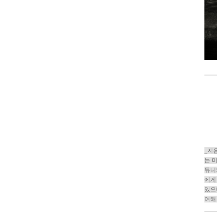
_지
는 
뮤니
에게
있으
여해