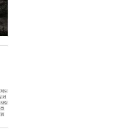
변화되
팅 커
 사람
하고
 참