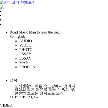
길이야기
시골버스
Road Story: Man to read the road
Seongbuk
서울 한양도성
AUDIO
VIDEO
제주
PHOTO
ESSAY
성북
ESSAY
MAP
북촌
PROBONO
성북
도시생활의 빠른 속도감에서 벗어나
일상의 작은 여유를 찾을 수 있는 곳,
천천히 흐르는 성북으로 오라
41
19,318
123,932
VIDEO