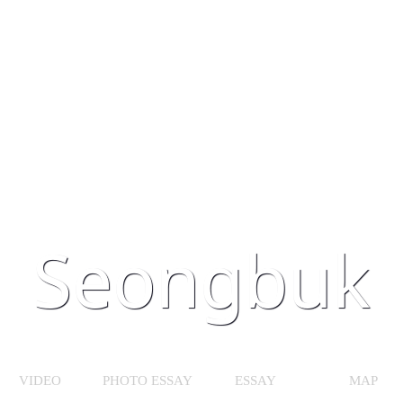
Road Story: Man to read the road
Seongbuk
VIDEO
PHOTO ESSAY
ESSAY
MAP