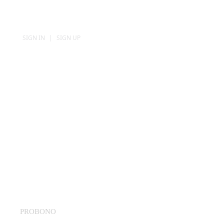
SIGN IN
|
SIGN UP
PROBONO