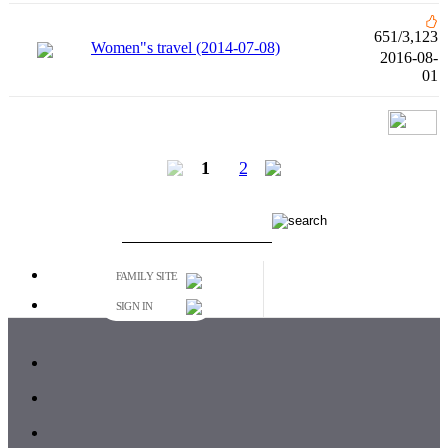
651
/
3,123
Women"s travel (2014-07-08)
2016-08-
01
1
2
FAMILY SITE
SIGN IN