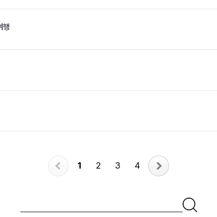
여행
1
2
3
4