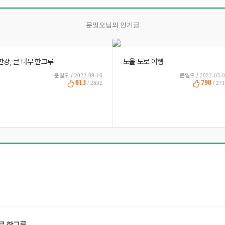
문일오님의 인기글
한강, 큰 나무 한그루
노을 도로 여행
문일오 /
2022-09-16
문일오 /
2022-03-
813
798
/ 2832
/ 27
나무 한그루