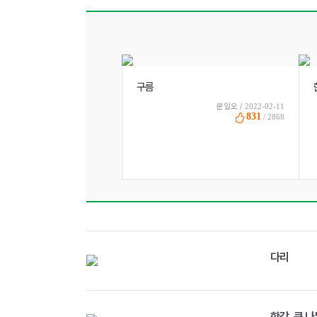
구름
문일오 /
2022-02-11
831
/ 2868
다리
한강, 큰 