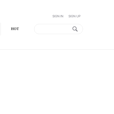
SIGN IN
SIGN UP
HOT