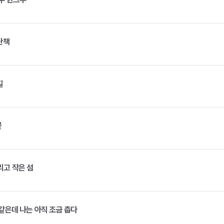
산책
길
꽃
리고 작은 섬
 같은데 나는 아직 조금 춥다