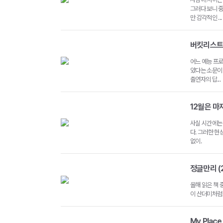
그러다 보니 
만 감각적인 ...
버킷리스트를 
어느 예능 프로
았다는 소문이
출연자의 답...
12월은 마지
사실 시간에는 
다. 그러한 현
없이.
정글만리 (2
올해 읽은 책 
이 산더미처럼
My Place