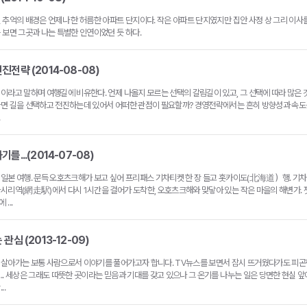
 추억의 배경은 언제나 한 허름한 아파트 단지이다. 작은 아파트 단지였지만 집안 사정 상 그리 이사
 보면 그곳과 나는 특별한 인연이었던 듯 하다.
진전략 (2014-08-08)
이라고 말하며 여행길에 비유한다. 언제 나올지 모르는 선택의 갈림길이 있고, 그 선택에 따라 많은
다면 길을 선택하고 전진하는데 있어서 어떠한 관점이 필요할까? 경영전략에서는 흔히 방향성과 속도
를...(2014-07-08)
 일본 여행. 문득 오호츠크해가 보고 싶어 프리패스 기차티켓 한 장 들고 홋카이도(北海道）행. 기차
바시리역(網走駅)에서 다시 1시간을 걸어가 도착한, 오호츠크해와 맞닿아 있는 작은 마을의 해변가. 
...
관심 (2013-12-09)
 살아가는 보통 사람으로서 이야기를 풀어가고자 합니다. TV뉴스를 보면서 잠시 뜨거웠다가도 피곤
.. 세상은 그래도 따뜻한 곳이라는 믿음과 기대를 갖고 있으나 그 온기를 나누는 일은 당면한 현실 앞
..