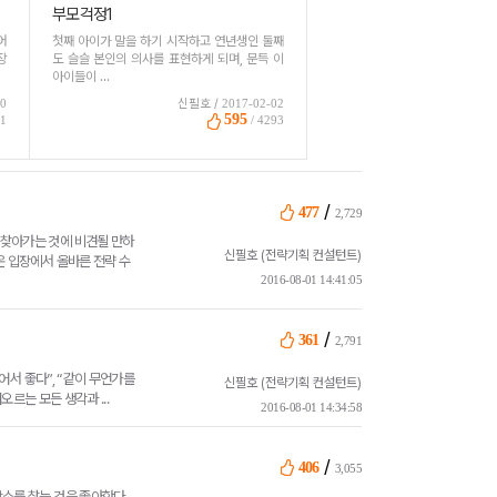
부모걱정1
어
첫째 아이가 말을 하기 시작하고 연년생인 둘째
장
도 슬슬 본인의 의사를 표현하게 되며, 문득 이
아이들이 ...
10
신필호 /
2017-02-02
595
51
/ 4293
/
477
2,729
 찾아가는 것에 비견될 만하
신필호 (전략기획 컨설턴트)
온 입장에서 올바른 전략 수
2016-08-01 14:41:05
/
361
2,791
어서 좋다”, “같이 무언가를
신필호 (전략기획 컨설턴트)
르는 모든 생각과 ...
2016-08-01 14:34:58
/
406
3,055
장소를 찾는 것을 좋아한다.