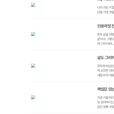
나의 어린 시절
년을 지낸 것을
인생여정 전
흔히 삶을 여정
문이다. 그렇
며. 이에 따라...
삶도 그러하기
무작정 떠났던
벽 도착한 아
내밀어 차가움에 
책임감 있는 
지금 서울에서
방 잊어버리는.
같은 보통 사람.