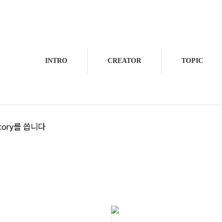
INTRO
CREATOR
TOPIC
ory를 씁니다