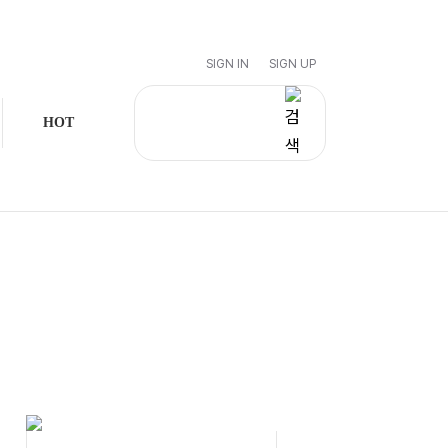
SIGN IN
SIGN UP
HOT