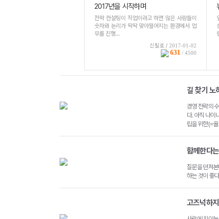
2017년을 시작하며
전략 컨설팅이 직업이라고 하면 많은 사람들이
숫자와 논리가 딱딱 맞아떨어지는 환경에서 업
무를 진행...
신필호 /
2017-01-02
631
/ 4500
길 찾기 노하
경영 전략의 
다. 아직 나이
립을 위한(=올..
함께한다는 
질문을 던져본다
하는 것이 좋다
고즈넉하지만
사람에 치이는 