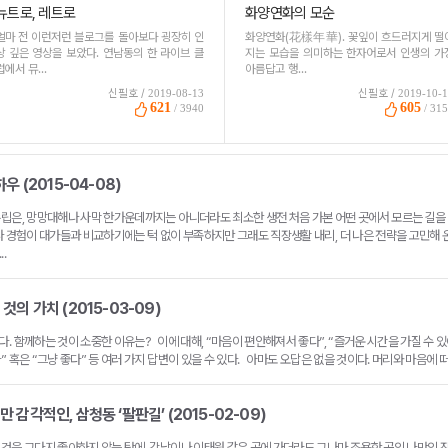
뉴트로, 레트로
화양연화의 모순
얼마 전 이런저런 블로그를 돌아보다 굉장히 인
화양연화(花樣年華). 꽃잎이 흐드러지게 떨
상 깊은 영상을 보았다. 연남동의 한 라이브 클
지는 모습을 의미하는 한자어로서 인생의 가
럽에서 뮤...
아름답고 행...
신필호 /
2019-08-13
신필호 /
2019-10-
621
605
/ 3940
/ 31
우 (2015-04-08)
수립은, 망망대해나 사막 한가운데까지는 아니더라도 최소한 생전 처음 가본 어떤 곳에서 모르는 길을
나 경험이 대가들과 비교하기에는 턱 없이 부족하지만 그래도 직장생활 내리, 더 나은 전략을 고민해 
.
것의 가치 (2015-03-09)
. 함께하는 것이 소중한 이유는? 이에 대해, “마음이 편안해져서 좋다”, “즐거운 시간을 가질 수 있
” 혹은 “그냥 좋다” 등 여러 가지 답변이 있을 수 있다. 아마도 오답은 없을 것이다. 머리와 마음에 떠오
 감각적인, 삼청동 ‘팔판길’ (2015-02-09)
것을 그다지 좋아하지 않는 탓에, 강남이나 이태원 같은 곳에 가더라도 그나마 조용한 곳의 나만의 